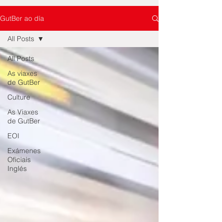
GutBer ao día
All Posts
All Posts
As viaxes
de GutBer
Culture
As Viaxes
de GutBer
EOI
Exámenes
Oficiais
Inglés