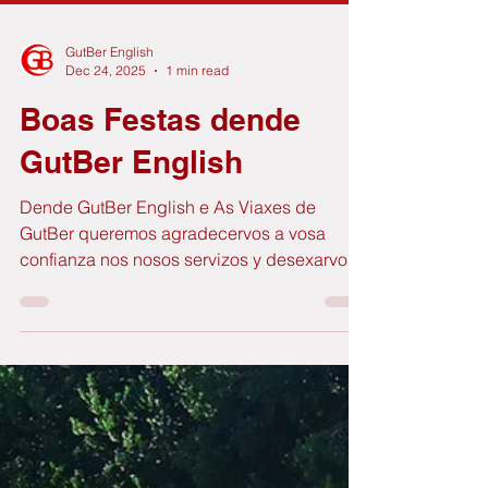
GutBer English
Dec 24, 2025
1 min read
Boas Festas dende
GutBer English
Dende GutBer English e As Viaxes de
GutBer queremos agradecervos a vosa
confianza nos nosos servizos y desexarvos
unhas maravillosas festas. Voltamos o
mércores 7 de xaneiro nos horarios
habituais.