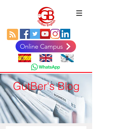
Online Campus
GutBer's Blog