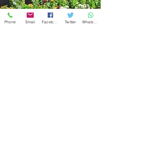
Phone
Email
Facebook
Twitter
WhatsApp
GutBer English
Dec 16, 2025
5 min read
Jane Austen cumpre
250 anos máis viva ca
nunca