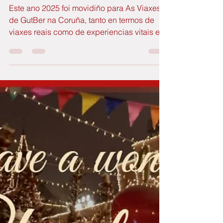
en 2025
Este ano 2025 foi movidiño para As Viaxes
de GutBer na Coruña, tanto en termos de
viaxes reais como de experiencias vitais e
éxitos académicos. Botemos unha rápida
ollada ao ano que acaba de rematar!