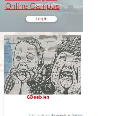
Online Campus
Log in
Busca en el listado el curso
online que te interesa
LISTADO DE ONLINE COURSES
GBeebies
Las familias de nuestros GBeebies de