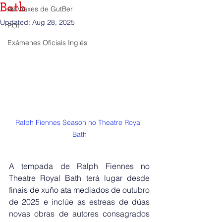
Bath
As Viaxes de GutBer
Updated:
Aug 28, 2025
EOI
Exámenes Oficiais Inglés
Ralph Fiennes Season no Theatre Royal 
Bath
A tempada de Ralph Fiennes no 
Theatre Royal Bath terá lugar desde 
finais de xuño ata mediados de outubro 
de 2025 e inclúe as estreas de dúas 
novas obras de autores consagrados 