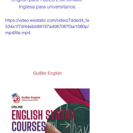
Inglesa para universitarios.
https://video.wixstatic.com/video/7dded4_fa
534e1f7df44ebb89197ad087087f3a/1080p/
mp4/file.mp4
GutBer English