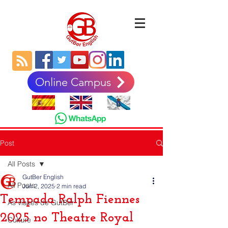
Online Campus
Post
All Posts
GutBer English
All Posts
Jun 2, 2025
2 min read
Tempada Ralph Fiennes
As viaxes de GutBer
2025 no Theatre Royal
Culture