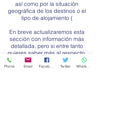
así como por la situación
geográfica de los destinos o el
tipo de alojamiento (
En breve actualizaremos esta
sección con información más
detallada, pero si entre tanto
quieres saber más al respecto,
no dudes en ponerte en
contacto con nosotros sin
Phone
Email
Facebook
Twitter
WhatsApp
ningún tipo de compromiso y te
asesoraremos sobre el
programa que mejor se adapta
a tus intereses.
Saber más...