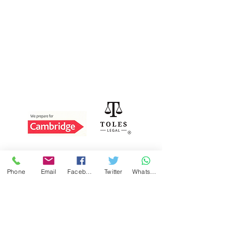
Ver política de protección de datos
Acreditaciones
GutBer English
Phone
Email
Facebook
Twitter
WhatsApp
Rúa Ángel Rebollo, 11
15002 A Coruña
981 909 279
-
622 743 054
admin@gb-english.com