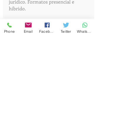
jurídico. Formatos presencial e
híbrido.
Phone
Email
Facebook
Twitter
WhatsApp
Higher Legal English -
B2.2/C1