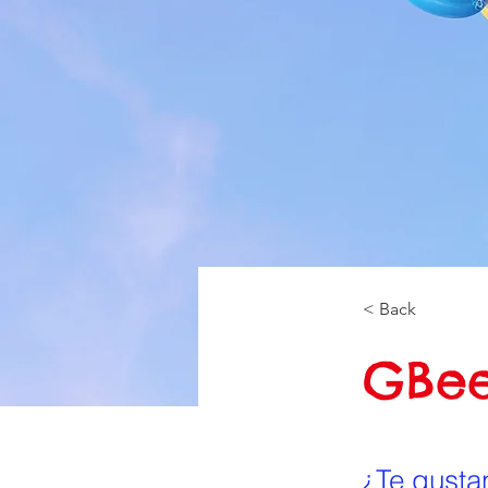
< Back
GBee
¿Te gusta